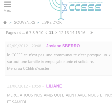
Panneau de gestion des cookies
Menu
SOUVENIRS
LIVRE D'OR
Pages :
…
6
7
8
9
10
11
12
13
14
15
16
…
02/09/2012 - 20:48 -
Josiane SBERRO
le CCEEE ce n'est pas une communauté c'est presque un ki
surtout une famille irremplaçable unie et solidaire.
Merci au CCEEE d'exister!
11/06/2012 - 10:59 -
LILIANE
MERCI A TOUS NOS AMIS QUI ETAIENT AVEC NOUS ET NO
ET SAMEDI