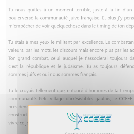
Tu nous quittes à un moment terrible, juste à la fin d'u
boulerversé la communauté juive française. Et plus j'y pens
m'empêcher de voir quelquechose dans le timing de ton dépa
Tu étais à mes yeux le militant par excellence. Le combattan
valeurs, par les mots, les discours mais encore plus par les ac
Ton grand combat, celui auquel je t'associerai toujours
c'est la république et le judaïsme. Tu as toujours défe
sommes juifs et oui nous sommes français.
Tu le croyais tellement que, entouré d'hommes de ta trempe
communauté. Petit village d'irrésistibles gaulois, le CCEEE
présidence à tous les dangers qui l'ont menacé. Tu t'
construction d'un centre qui nous appartienne, et je suis he
vivre ce jour avec nous.