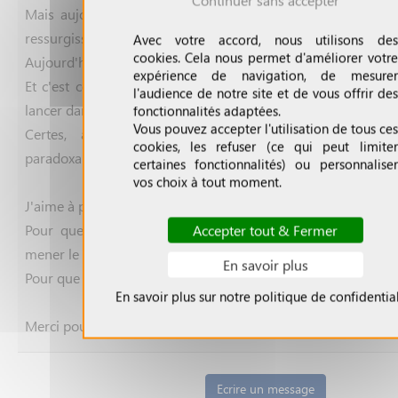
Continuer sans accepter
Mais aujourd'hui, au moment où ces questions de judaïs
ressurgissent, plus brûlantes et plus pressantes que jamais.
Avec votre accord, nous utilisons des
cookies. Cela nous permet d'améliorer votre
Aujourd'hui tu n'es plus avec nous.
expérience de navigation, de mesurer
Et c'est comme si on nous avais repris notre meilleure é
l'audience de notre site et de vous offrir des
lancer dans une bataille historique.
fonctionnalités adaptées.
Vous pouvez accepter l'utilisation de tous ces
Certes, à l'extérieur l'épée s'était émoussée avec
cookies, les refuser (ce qui peut limiter
paradoxalement, elle n'avait rien perdu de son tranchant, bie
certaines fonctionnalités) ou personnaliser
vos choix à tout moment.
J'aime à penser qu'il y a un calcul dans tout ça.
Pour que nous autres, qui avons longtemps été derrière 
Accepter tout & Fermer
mener le combat.
En savoir plus
Pour que nous autres, nous reprenions le flambeau après toi.
En savoir plus sur notre politique de confidential
Merci pour tout...
Ecrire un message