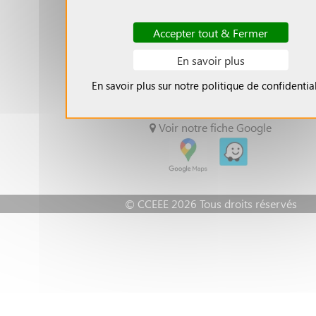
»
Débloquer
l'entête
Accepter tout & Fermer
» Se connecter
En savoir plus
SUIVEZ-NOUS
En savoir plus sur notre politique de confidential
acebook
Voir notre fiche Google
© CCEEE 2026 Tous droits réservés