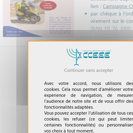
18 ans et les person
lien :
Campagne C
avec leur accompagna
par chèque à l'or
Accès :
virement sur le c
IBAN FR 76 3000 
Musée Rodin
6286 817, BIC : S
77 Rue de Varenne
En mentionna
75007 Paris
MDA"
ACTUALITÉS
Métro Varenne 
Invalides (lignes 1
Un reçu Cerfa sera déliv
Continuer sans accepter
RER Invalides (lig
Informations auprès de
A PROPOS DU CCEEE
0611 617 617
Avec votre accord, nous utilisons des
» Qui sommes-nous ?
cookies. Cela nous permet d'améliorer votre
expérience de navigation, de mesurer
» Contactez-nous
l'audience de notre site et de vous offrir des
» Politique de confidentialité
fonctionnalités adaptées.
» Politique d'utilisation des Cookies
Vous pouvez accepter l'utilisation de tous ces
cookies, les refuser (ce qui peut limiter
certaines fonctionnalités) ou personnaliser
MON COMPTE
vos choix à tout moment.