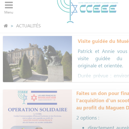
Panneau de gestion des cookies
Menu
ACTUALITÉS
Visite guidée du Mus
Patrick et Annie vou
visite guidée du 
originale et orientée.
Durée prévue : enviro
et écouteurs indispensa
Si vous êtes intéressé
Faites un don pour fin
contacter via le s
l'acquisition d'un scoo
Contactez-nous
au profit du Maguen 
Prix de l'entrée au Mu
2 options :
un adulte, gratuit po
directement auprè