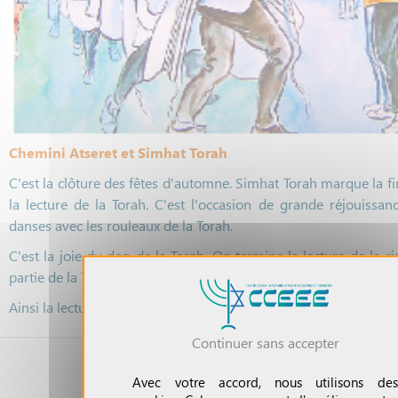
Chemini Atseret et Simhat Torah
C'est la clôture des fêtes d'automne. Simhat Torah marque la fi
la lecture de la Torah. C'est l'occasion de grande réjouissan
danses avec les rouleaux de la Torah.
C'est la joie du don de la Torah. On termine la lecture de la c
partie de la Torah et on enchaine avec le 1er chapitre de la Genè
Ainsi la lecture et l'étude de la Torah ne sont jamais interrompu
Continuer sans accepter
SIMHAT TORAH
Avec votre accord, nous utilisons des