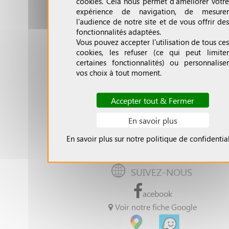
cookies. Cela nous permet d'améliorer votre
expérience de navigation, de mesurer
A PROPOS DU CCEEE
l'audience de notre site et de vous offrir des
fonctionnalités adaptées.
» Qui sommes-nous ?
Vous pouvez accepter l'utilisation de tous ces
» Contactez-nous
cookies, les refuser (ce qui peut limiter
certaines fonctionnalités) ou personnaliser
» Politique de confidentialité
vos choix à tout moment.
» Politique d'utilisation des Cookies
Accepter tout & Fermer
MON COMPTE
En savoir plus
»
Débloquer
l'entête
En savoir plus sur notre politique de confidential
» Se connecter
SUIVEZ-NOUS
acebook
Voir notre fiche Google